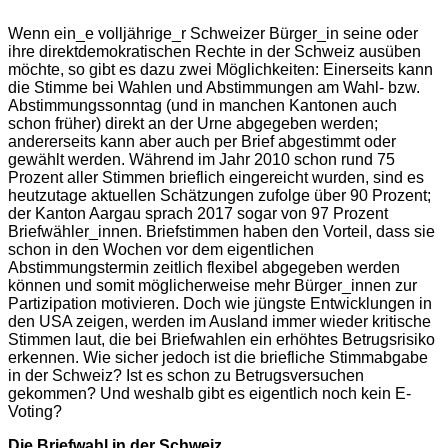
Wenn ein_e volljährige_r Schweizer Bürger_in seine oder
ihre direktdemokratischen Rechte in der Schweiz ausüben
möchte, so gibt es dazu zwei Möglichkeiten: Einerseits kann
die Stimme bei Wahlen und Abstimmungen am Wahl- bzw.
Abstimmungssonntag (und in manchen Kantonen auch
schon früher) direkt an der Urne abgegeben werden;
andererseits kann aber auch per Brief abgestimmt oder
gewählt werden. Während im Jahr 2010 schon rund 75
Prozent aller Stimmen brieflich eingereicht wurden, sind es
heutzutage aktuellen Schätzungen zufolge über 90 Prozent;
der Kanton Aargau sprach 2017 sogar von 97 Prozent
Briefwähler_innen. Briefstimmen haben den Vorteil, dass sie
schon in den Wochen vor dem eigentlichen
Abstimmungstermin zeitlich flexibel abgegeben werden
können und somit möglicherweise mehr Bürger_innen zur
Partizipation motivieren. Doch wie jüngste Entwicklungen in
den USA zeigen, werden im Ausland immer wieder kritische
Stimmen laut, die bei Briefwahlen ein erhöhtes Betrugsrisiko
erkennen. Wie sicher jedoch ist die briefliche Stimmabgabe
in der Schweiz? Ist es schon zu Betrugsversuchen
gekommen? Und weshalb gibt es eigentlich noch kein E-
Voting?
Die Briefwahl in der Schweiz