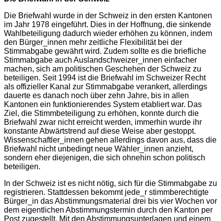
Die Briefwahl wurde in der Schweiz in den ersten Kantonen
im Jahr 1978 eingeführt. Dies in der Hoffnung, die sinkende
Wahlbeteiligung dadurch wieder erhöhen zu können, indem
den Bürger_innen mehr zeitliche Flexibilität bei der
Stimmabgabe gewährt wird. Zudem sollte es die briefliche
Stimmabgabe auch Auslandschweizer_innen einfacher
machen, sich am politischen Geschehen der Schweiz zu
beteiligen. Seit 1994 ist die Briefwahl im Schweizer Recht
als offizieller Kanal zur Stimmabgabe verankert, allerdings
dauerte es danach noch über zehn Jahre, bis in allen
Kantonen ein funktionierendes System etabliert war. Das
Ziel, die Stimmbeteiligung zu erhöhen, konnte durch die
Briefwahl zwar nicht erreicht werden, immerhin wurde ihr
konstante Abwärtstrend auf diese Weise aber gestoppt.
Wissenschaftler_innen gehen allerdings davon aus, dass die
Briefwahl nicht unbedingt neue Wähler_innen anzieht,
sondern eher diejenigen, die sich ohnehin schon politisch
beteiligen.
In der Schweiz ist es nicht nötig, sich für die Stimmabgabe zu
registrieren. Stattdessen bekommt jede_r stimmberechtigte
Bürger_in das Abstimmungsmaterial drei bis vier Wochen vor
dem eigentlichen Abstimmungstermin durch den Kanton per
Post zugestellt. Mit den Abstimmungsunterlagen und einem