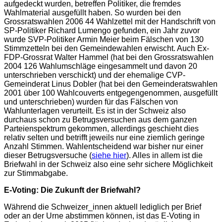
aufgedeckt wurden, betreffen Politiker, die fremdes
Wahlmaterial ausgefüllt haben. So wurden bei den
Grossratswahlen 2006 44 Wahlzettel mit der Handschrift von
SP-Politiker Richard Lumengo gefunden, ein Jahr zuvor
wurde SVP-Politiker Armin Meier beim Fälschen von 130
Stimmzetteln bei den Gemeindewahlen erwischt. Auch Ex-
FDP-Grossrat Walter Hammel (hat bei den Grossratswahlen
2004 126 Wahlumschläge eingesammelt und davon 20
unterschrieben verschickt) und der ehemalige CVP-
Gemeinderat Linus Dobler (hat bei den Gemeinderatswahlen
2001 über 100 Wahlcouverts entgegengenommen, ausgefüllt
und unterschrieben) wurden für das Fälschen von
Wahlunterlagen verurteilt. Es ist in der Schweiz also
durchaus schon zu Betrugsversuchen aus dem ganzen
Parteienspektrum gekommen, allerdings geschieht dies
relativ selten und betrifft jeweils nur eine ziemlich geringe
Anzahl Stimmen. Wahlentscheidend war bisher nur einer
dieser Betrugsversuche (
siehe hier
). Alles in allem ist die
Briefwahl in der Schweiz also eine sehr sichere Möglichkeit
zur Stimmabgabe.
E-Voting: Die Zukunft der Briefwahl?
Während die Schweizer_innen aktuell lediglich per Brief
oder an der Urne abstimmen können, ist das E-Voting in