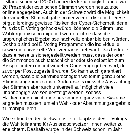
Estland schon seit 2005 flächendeckend möglich und etwa
20 Prozent der estnischen Stimmen werden heutzutage
online abgegeben. Auch in der Schweiz wird die Möglichkeit
der virtuellen Stimmabgabe immer wieder diskutiert. Diese
birgt allerdings gewisse Risiken der Cyber-Sicherheit, denn
falls das E-Voting gehackt würde, könnten die Stimm- und
Wahlergebnisse manipuliert werden, ohne dass die
ursprünglichen Ergebnisse nachvollziehbar bleiben würden.
Deshalb sind bei E-Voting-Programmen die individuelle
sowie die universelle Verifizierbarkeit relevant. Das bedeutet,
dass einerseits sichergestellt werden muss, dass der oder
die Stimmende auch tatsächlich er oder sie selbst ist, zum
Beispiel indem ein individueller Code eingegeben wird, der
zuvor per Post zugestellt wurde. So kann auch garantiert
werden, dass alle Stimmberechtigten weiterhin genau eine
Stimme abgeben können. Andererseits muss die Auszählung
der Stimmen aber auch universell auf möglichst viele
unabhängige Weisen bestätigt werden, sodass
Hacker_innen nicht nur eines sondern ganz viele Systeme
angreifen müssten, um ein Wahl- oder Abstimmungsergebnis
zu manipulieren.
Wie schon bei der Briefwahl ist ein Hauptziel des E-Votings,
die Wahlteilnahme für Auslandschweizer_innen weiter zu
erleichtern. Deshalb wurde in der Schweiz schon im Jahr