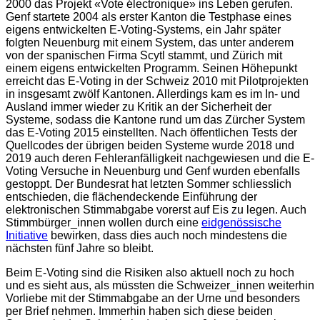
2000 das Projekt «Vote électronique» ins Leben gerufen.
Genf startete 2004 als erster Kanton die Testphase eines
eigens entwickelten E-Voting-Systems, ein Jahr später
folgten Neuenburg mit einem System, das unter anderem
von der spanischen Firma Scytl stammt, und Zürich mit
einem eigens entwickelten Programm. Seinen Höhepunkt
erreicht das E-Voting in der Schweiz 2010 mit Pilotprojekten
in insgesamt zwölf Kantonen. Allerdings kam es im In- und
Ausland immer wieder zu Kritik an der Sicherheit der
Systeme, sodass die Kantone rund um das Zürcher System
das E-Voting 2015 einstellten. Nach öffentlichen Tests der
Quellcodes der übrigen beiden Systeme wurde 2018 und
2019 auch deren Fehleranfälligkeit nachgewiesen und die E-
Voting Versuche in Neuenburg und Genf wurden ebenfalls
gestoppt. Der Bundesrat hat letzten Sommer schliesslich
entschieden, die flächendeckende Einführung der
elektronischen Stimmabgabe vorerst auf Eis zu legen. Auch
Stimmbürger_innen wollen durch eine
eidgenössische
Initiative
bewirken, dass dies auch noch mindestens die
nächsten fünf Jahre so bleibt.
Beim E-Voting sind die Risiken also aktuell noch zu hoch
und es sieht aus, als müssten die Schweizer_innen weiterhin
Vorliebe mit der Stimmabgabe an der Urne und besonders
per Brief nehmen. Immerhin haben sich diese beiden