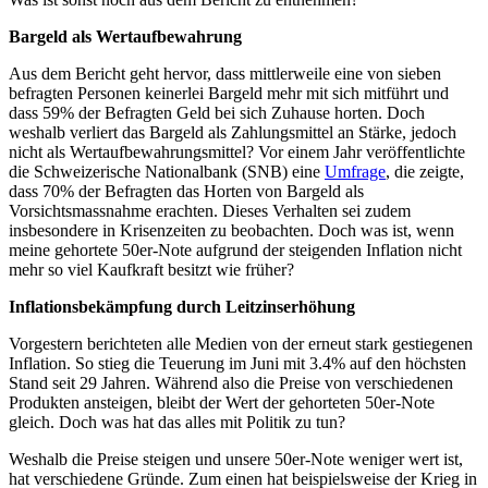
Bargeld als Wertaufbewahrung
Aus dem Bericht geht hervor, dass mittlerweile eine von sieben
befragten Personen keinerlei Bargeld mehr mit sich mitführt und
dass 59% der Befragten Geld bei sich Zuhause horten. Doch
weshalb verliert das Bargeld als Zahlungsmittel an Stärke, jedoch
nicht als Wertaufbewahrungsmittel? Vor einem Jahr veröffentlichte
die Schweizerische Nationalbank (SNB) eine
Umfrage
, die zeigte,
dass 70% der Befragten das Horten von Bargeld als
Vorsichtsmassnahme erachten. Dieses Verhalten sei zudem
insbesondere in Krisenzeiten zu beobachten. Doch was ist, wenn
meine gehortete 50er-Note aufgrund der steigenden Inflation nicht
mehr so viel Kaufkraft besitzt wie früher?
Inflationsbekämpfung durch Leitzinserhöhung
Vorgestern berichteten alle Medien von der erneut stark gestiegenen
Inflation. So stieg die Teuerung im Juni mit 3.4% auf den höchsten
Stand seit 29 Jahren. Während also die Preise von verschiedenen
Produkten ansteigen, bleibt der Wert der gehorteten 50er-Note
gleich. Doch was hat das alles mit Politik zu tun?
Weshalb die Preise steigen und unsere 50er-Note weniger wert ist,
hat verschiedene Gründe. Zum einen hat beispielsweise der Krieg in