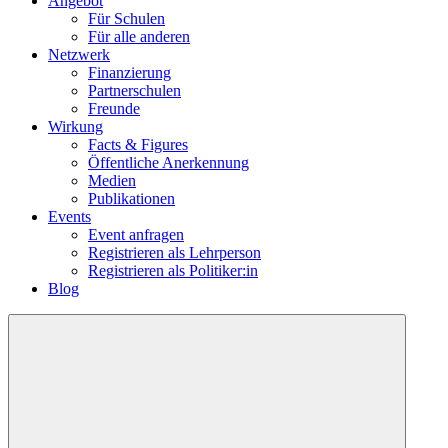
Angebot
Für Schulen
Für alle anderen
Netzwerk
Finanzierung
Partnerschulen
Freunde
Wirkung
Facts & Figures
Öffentliche Anerkennung
Medien
Publikationen
Events
Event anfragen
Registrieren als Lehrperson
Registrieren als Politiker:in
Blog