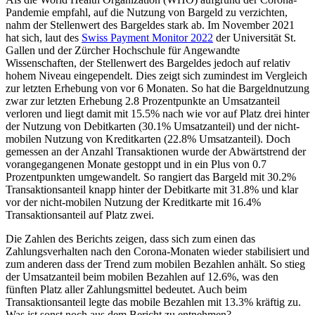
Pandemie empfahl, auf die Nutzung von Bargeld zu verzichten,
nahm der Stellenwert des Bargeldes stark ab. Im November 2021
hat sich, laut des
Swiss Payment Monitor 2022
der Universität St.
Gallen und der Zürcher Hochschule für Angewandte
Wissenschaften, der Stellenwert des Bargeldes jedoch auf relativ
hohem Niveau eingependelt. Dies zeigt sich zumindest im Vergleich
zur letzten Erhebung von vor 6 Monaten. So hat die Bargeldnutzung
zwar zur letzten Erhebung 2.8 Prozentpunkte an Umsatzanteil
verloren und liegt damit mit 15.5% nach wie vor auf Platz drei hinter
der Nutzung von Debitkarten (30.1% Umsatzanteil) und der nicht-
mobilen Nutzung von Kreditkarten (22.8% Umsatzanteil). Doch
gemessen an der Anzahl Transaktionen wurde der Abwärtstrend der
vorangegangenen Monate gestoppt und in ein Plus von 0.7
Prozentpunkten umgewandelt. So rangiert das Bargeld mit 30.2%
Transaktionsanteil knapp hinter der Debitkarte mit 31.8% und klar
vor der nicht-mobilen Nutzung der Kreditkarte mit 16.4%
Transaktionsanteil auf Platz zwei.
Die Zahlen des Berichts zeigen, dass sich zum einen das
Zahlungsverhalten nach den Corona-Monaten wieder stabilisiert und
zum anderen dass der Trend zum mobilen Bezahlen anhält. So stieg
der Umsatzanteil beim mobilen Bezahlen auf 12.6%, was den
fünften Platz aller Zahlungsmittel bedeutet. Auch beim
Transaktionsanteil legte das mobile Bezahlen mit 13.3% kräftig zu.
Was ist sonst noch aus dem Bericht zu entnehmen?