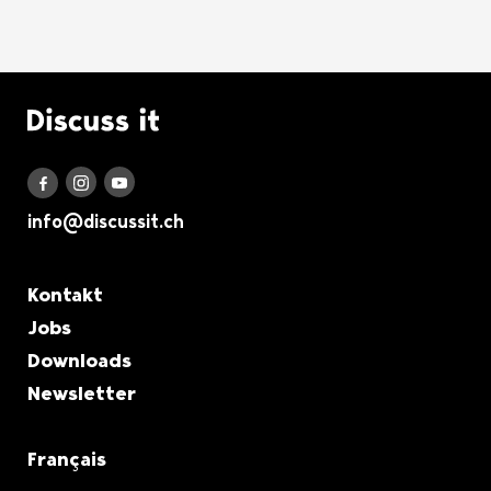
Logo Discuss it
Discuss it auf Instagram
Discuss it auf Youtube
Discuss it auf Facebook
info@discussit.ch
Metanavigation
Kontakt
Jobs
Downloads
Newsletter
Français