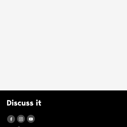
Logo Discuss it
Discuss it auf Instagram
Discuss it auf Youtube
Discuss it auf Facebook