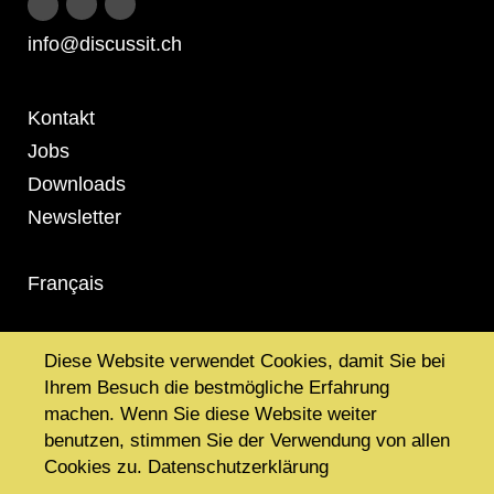
Discuss it auf Instagram
Discuss it auf Youtube
Discuss it auf Facebook
info@discussit.ch
Metanavigation
Kontakt
Jobs
Downloads
Newsletter
Français
informiert.
Diese Website verwendet Cookies, damit Sie bei
Ihrem Besuch die bestmögliche Erfahrung
bewusst.
machen. Wenn Sie diese Website weiter
benutzen, stimmen Sie der Verwendung von allen
differenziert.
Cookies zu.
Datenschutzerklärung