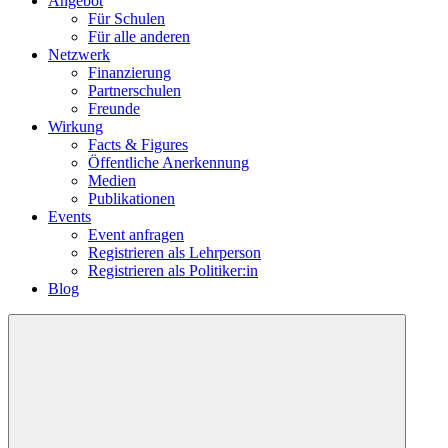
Angebot
Für Schulen
Für alle anderen
Netzwerk
Finanzierung
Partnerschulen
Freunde
Wirkung
Facts & Figures
Öffentliche Anerkennung
Medien
Publikationen
Events
Event anfragen
Registrieren als Lehrperson
Registrieren als Politiker:in
Blog