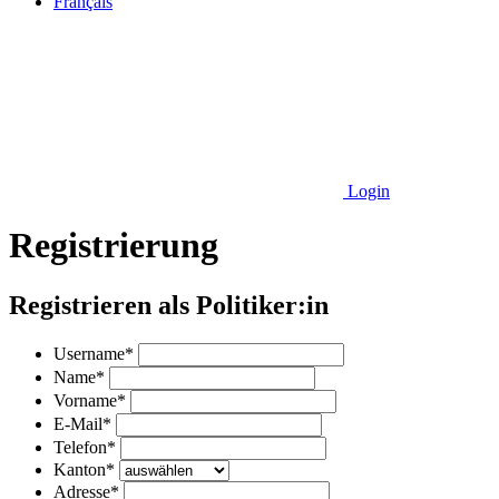
Français
Login
Registrierung
Registrieren als Politiker:in
Username
*
Name
*
Vorname
*
E-Mail
*
Telefon
*
Kanton
*
Adresse
*