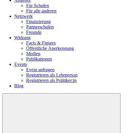
Angebot
Für Schulen
Für alle anderen
Netzwerk
Finanzierung
Partnerschulen
Freunde
Wirkung
Facts & Figures
Öffentliche Anerkennung
Medien
Publikationen
Events
Event anfragen
Registrieren als Lehrperson
Registrieren als Politiker:in
Blog