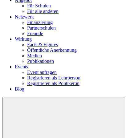
Angebot
Für Schulen
Für alle anderen
Netzwerk
Finanzierung
Partnerschulen
Freunde
Wirkung
Facts & Figures
Öffentliche Anerkennung
Medien
Publikationen
Events
Event anfragen
Registrieren als Lehrperson
Registrieren als Politiker:in
Blog