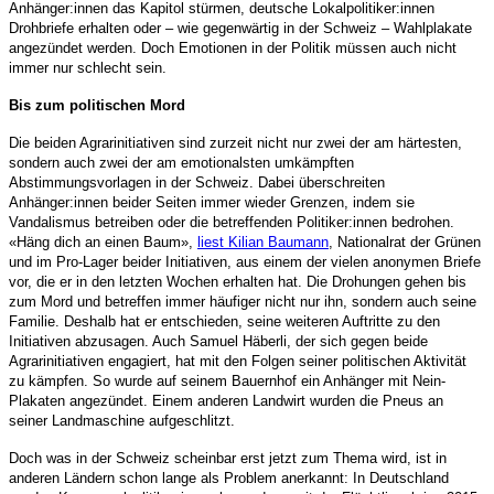
Anhänger:innen das Kapitol stürmen, deutsche Lokalpolitiker:innen
Drohbriefe erhalten oder – wie gegenwärtig in der Schweiz – Wahlplakate
angezündet werden. Doch Emotionen in der Politik müssen auch nicht
immer nur schlecht sein.
Bis zum politischen Mord
Die beiden Agrarinitiativen sind zurzeit nicht nur zwei der am härtesten,
sondern auch zwei der am emotionalsten umkämpften
Abstimmungsvorlagen in der Schweiz. Dabei überschreiten
Anhänger:innen beider Seiten immer wieder Grenzen, indem sie
Vandalismus betreiben oder die betreffenden Politiker:innen bedrohen.
«Häng dich an einen Baum»,
liest Kilian Baumann
, Nationalrat der Grünen
und im Pro-Lager beider Initiativen, aus einem der vielen anonymen Briefe
vor, die er in den letzten Wochen erhalten hat. Die Drohungen gehen bis
zum Mord und betreffen immer häufiger nicht nur ihn, sondern auch seine
Familie. Deshalb hat er entschieden, seine weiteren Auftritte zu den
Initiativen abzusagen. Auch Samuel Häberli, der sich gegen beide
Agrarinitiativen engagiert, hat mit den Folgen seiner politischen Aktivität
zu kämpfen. So wurde auf seinem Bauernhof ein Anhänger mit Nein-
Plakaten angezündet. Einem anderen Landwirt wurden die Pneus an
seiner Landmaschine aufgeschlitzt.
Doch was in der Schweiz scheinbar erst jetzt zum Thema wird, ist in
anderen Ländern schon lange als Problem anerkannt: In Deutschland