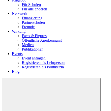
Angebot
Für Schulen
Für alle anderen
Netzwerk
Finanzierung
Partnerschulen
Freunde
Wirkung
Facts & Figures
Öffentliche Anerkennung
Medien
Publikationen
Events
Event anfragen
Registrieren als Lehrperson
Registrieren als Politiker:in
Blog