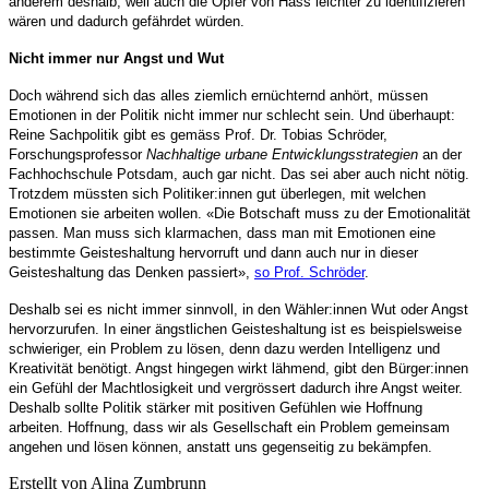
anderem deshalb, weil auch die Opfer von Hass leichter zu identifizieren
wären und dadurch gefährdet würden.
Nicht immer nur Angst und Wut
Doch während sich das alles ziemlich ernüchternd anhört, müssen
Emotionen in der Politik nicht immer nur schlecht sein. Und überhaupt:
Reine Sachpolitik gibt es gemäss Prof. Dr. Tobias Schröder,
Forschungsprofessor
Nachhaltige urbane Entwicklungsstrategien
an der
Fachhochschule Potsdam, auch gar nicht. Das sei aber auch nicht nötig.
Trotzdem müssten sich Politiker:innen gut überlegen, mit welchen
Emotionen sie arbeiten wollen. «Die Botschaft muss zu der Emotionalität
passen. Man muss sich klarmachen, dass man mit Emotionen eine
bestimmte Geisteshaltung hervorruft und dann auch nur in dieser
Geisteshaltung das Denken passiert»,
so Prof. Schröder
.
Deshalb sei es nicht immer sinnvoll, in den Wähler:innen Wut oder Angst
hervorzurufen. In einer ängstlichen Geisteshaltung ist es beispielsweise
schwieriger, ein Problem zu lösen, denn dazu werden Intelligenz und
Kreativität benötigt. Angst hingegen wirkt lähmend, gibt den Bürger:innen
ein Gefühl der Machtlosigkeit und vergrössert dadurch ihre Angst weiter.
Deshalb sollte Politik stärker mit positiven Gefühlen wie Hoffnung
arbeiten. Hoffnung, dass wir als Gesellschaft ein Problem gemeinsam
angehen und lösen können, anstatt uns gegenseitig zu bekämpfen.
Erstellt von Alina Zumbrunn