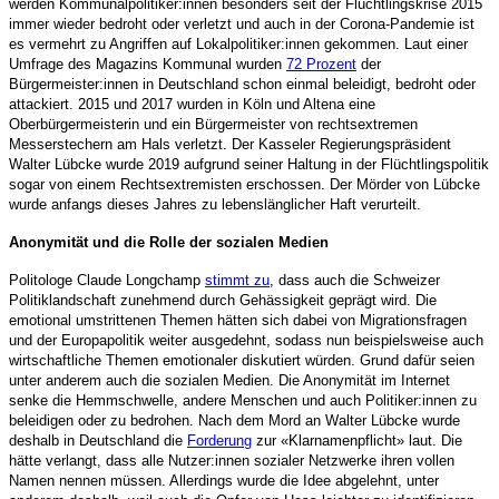
werden Kommunalpolitiker:innen besonders seit der Flüchtlingskrise 2015
immer wieder bedroht oder verletzt und auch in der Corona-Pandemie ist
es vermehrt zu Angriffen auf Lokalpolitiker:innen gekommen. Laut einer
Umfrage des Magazins Kommunal wurden
72 Prozent
der
Bürgermeister:innen in Deutschland schon einmal beleidigt, bedroht oder
attackiert. 2015 und 2017 wurden in Köln und Altena eine
Oberbürgermeisterin und ein Bürgermeister von rechtsextremen
Messerstechern am Hals verletzt. Der Kasseler Regierungspräsident
Walter Lübcke wurde 2019 aufgrund seiner Haltung in der Flüchtlingspolitik
sogar von einem Rechtsextremisten erschossen. Der Mörder von Lübcke
wurde anfangs dieses Jahres zu lebenslänglicher Haft verurteilt.
Anonymität und die Rolle der sozialen Medien
Politologe Claude Longchamp
stimmt zu
, dass auch die Schweizer
Politiklandschaft zunehmend durch Gehässigkeit geprägt wird. Die
emotional umstrittenen Themen hätten sich dabei von Migrationsfragen
und der Europapolitik weiter ausgedehnt, sodass nun beispielsweise auch
wirtschaftliche Themen emotionaler diskutiert würden. Grund dafür seien
unter anderem auch die sozialen Medien. Die Anonymität im Internet
senke die Hemmschwelle, andere Menschen und auch Politiker:innen zu
beleidigen oder zu bedrohen. Nach dem Mord an Walter Lübcke wurde
deshalb in Deutschland die
Forderung
zur «Klarnamenpflicht» laut. Die
hätte verlangt, dass alle Nutzer:innen sozialer Netzwerke ihren vollen
Namen nennen müssen. Allerdings wurde die Idee abgelehnt, unter