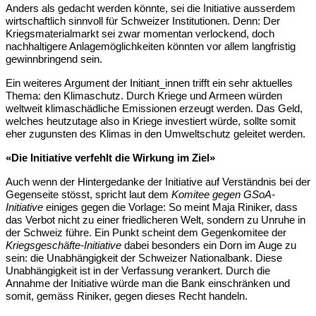
Anders als gedacht werden könnte, sei die Initiative ausserdem 
wirtschaftlich sinnvoll für Schweizer Institutionen. Denn: Der 
Kriegsmaterialmarkt sei zwar momentan verlockend, doch 
nachhaltigere Anlagemöglichkeiten könnten vor allem langfristig 
gewinnbringend sein.
Ein weiteres Argument der Initiant_innen trifft ein sehr aktuelles 
Thema: den Klimaschutz. Durch Kriege und Armeen würden 
weltweit klimaschädliche Emissionen erzeugt werden. Das Geld, 
welches heutzutage also in Kriege investiert würde, sollte somit 
eher zugunsten des Klimas in den Umweltschutz geleitet werden.
«Die Initiative verfehlt die Wirkung im Ziel»
Auch wenn der Hintergedanke der Initiative auf Verständnis bei der 
Gegenseite stösst, spricht laut dem 
Komitee gegen GSoA-
Initiative
 einiges gegen die Vorlage: So meint Maja Riniker, dass 
das Verbot nicht zu einer friedlicheren Welt, sondern zu Unruhe in 
der Schweiz führe. Ein Punkt scheint dem Gegenkomitee der 
Kriegsgeschäfte-Initiative
 dabei besonders ein Dorn im Auge zu 
sein: die Unabhängigkeit der Schweizer Nationalbank. Diese 
Unabhängigkeit ist in der Verfassung verankert. Durch die 
Annahme der Initiative würde man die Bank einschränken und 
somit, gemäss Riniker, gegen dieses Recht handeln.