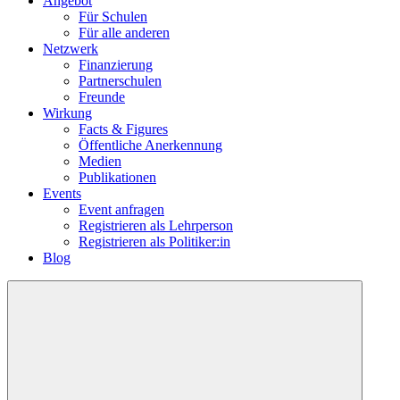
Angebot
Für Schulen
Für alle anderen
Netzwerk
Finanzierung
Partnerschulen
Freunde
Wirkung
Facts & Figures
Öffentliche Anerkennung
Medien
Publikationen
Events
Event anfragen
Registrieren als Lehrperson
Registrieren als Politiker:in
Blog