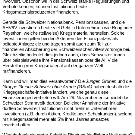
involviert. Obschon wir in der Schweiz starke Regulierungen und 
Verbote kennen, können Institutionen heute 
Kriegsmaterialproduzenten finanzieren.
Gerade die Schweizer Nationalbank, Pensionskassen, und die 
AHV/IV investieren heute viel Geld in Unternehmen wie Ruag oder 
Rayethon, welche (teilweise) Kriegsmaterial herstellen. Solche 
Investitionen gelten bei den Akteuren des Finanzplatzes als 
beliebte Anlageziele und tragen somit auch zum Teil zur 
finanziellen Absicherung der Schweizerischen Altersvorsorge bei. 
Gleichzeitig bedeutet dies jedoch auch, dass Schweizer_innen 
über beispielsweise ihre Pensionskassen oder die AHV die 
Herstellung von Kriegsmaterial auf der ganzen Welt 
mitfinanzieren.
Kann und will man dies verantworten? Die 
Jungen Grünen
 und die 
Gruppe für eine Schweiz ohne Armee (GSoA)
 haben deshalb die 
Kriegsgeschäfte-Initiative lanciert, welche genau diese 
Finanzierungen verbieten will. Am 29. November entscheidet das 
Schweizer Stimmvolk darüber. Bei einer Annahme der Initiative 
dürften Schweizer Institutionen nicht mehr in Unternehmen 
investieren (z.B. durch Aktien, Kredite oder Schenkungen), welche 
mit Kriegsmaterial mehr als 5% ihres Jahresumsatzes 
erwirtschaften.
Wird dadurch ein erster Schritt in Richtung friedlichere Welt getan? 