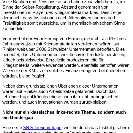
Viele Banken und Pensionskassen haben zusätzlich bereits, im 
Sinne der Selbst-Regulierung, Abstand genommen von 
Investitionen in Player des Kriegsmaterialmarktes. Dies zeige 
demnach, dass Institutionen nach Alternativen suchen und 
Freiwilligkeit somit ausreiche, um in moralisch-ethischem Sinne 
zu handeln. 
Vom Verbot der Finanzierung von Firmen, die mehr als 5% ihres 
Jahresumsatzes mit Kriegsmaterialien verdienen, wären laut 
Riniker weit über 3’000 Schweizer Unternehmen betroffen. Dies 
bedeutet, dass Unternehmen, welche zivile Produkte herstellen, 
jedoch beispielsweise Einzelteile produzieren, die für 
Kriegsmaterial weiterverwendet werden, ebenfalls betroffen wären. 
Wie viele der KMUs ein solches Finanzierungsverbot überleben 
würden, bleibe fraglich.
Neben dem grundsätzlichen Überleben dieser Unternehmen 
wären laut Riniker auch Arbeitsplätze gefährdet. Durch das 
fehlende Kapital könnten diese nach ihr nicht mehr gesichert 
werden, und auch Innovationen würden zurückbleiben.
Nicht nur ein klassisches links-rechts Thema, sondern auch 
ein Gendergap
Eine erste 
SRG-Trendumfrage
, welche durch das Institut gfs.bern 
durchgeführt wurde, zeigt, dass im Vornherein eine knappe 