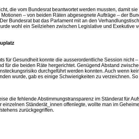
cht, die vom Bundesrat beantwortet werden mussten, damit sie 
e Motionen – von beiden Räten abgesegnete Aufträge – der Bu
 Der Bundesrat bat das Parlament mit an den Verhandlungstisc
rde wohl ein Seilziehen zwischen Legislative und Exekutive ve
uplatz
s für Gesundheit konnte die ausserordentliche Session nicht
–
und für die beiden Räte hergerichtet. Genügend Abstand zwisch
 Ansteckungsrisiko durchgeführt werden konnten. Auch wenn kei
den wurde, gab es einige Schwierigkeiten zu verzeichnen. So e
eise die fehlende Abstimmungstransparenz im Ständerat für Au
er einzelnen Ständerät_innen offenlegte, wollte man im Geheim
stehens zurückgegriffen.