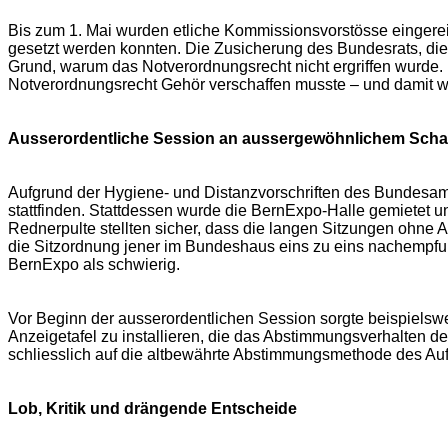
Bis zum 1. Mai wurden etliche Kommissionsvorstösse eingerei
gesetzt werden konnten. Die Zusicherung des Bundesrats, di
Grund, warum das Notverordnungsrecht nicht ergriffen wurde.
Notverordnungsrecht Gehör verschaffen musste – und damit wu
Ausserordentliche Session an aussergewöhnlichem Scha
Aufgrund der Hygiene- und Distanzvorschriften des Bundesamt
stattfinden. Stattdessen wurde die BernExpo-Halle gemietet 
Rednerpulte stellten sicher, dass die langen Sitzungen ohne
die Sitzordnung jener im Bundeshaus eins zu eins nachempfun
BernExpo als schwierig.
Vor Beginn der ausserordentlichen Session sorgte beispielsw
Anzeigetafel zu installieren, die das Abstimmungsverhalten d
schliesslich auf die altbewährte Abstimmungsmethode des Auf
Lob, Kritik und drängende Entscheide