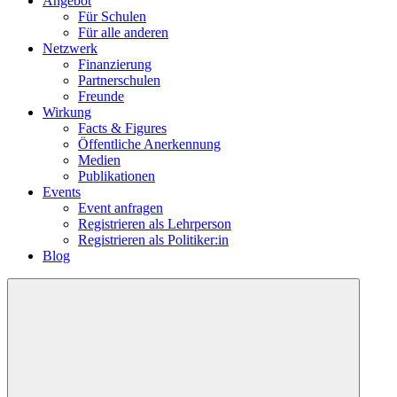
Angebot
Für Schulen
Für alle anderen
Netzwerk
Finanzierung
Partnerschulen
Freunde
Wirkung
Facts & Figures
Öffentliche Anerkennung
Medien
Publikationen
Events
Event anfragen
Registrieren als Lehrperson
Registrieren als Politiker:in
Blog