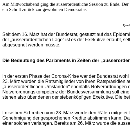
Am Mittwochabend ging die ausserordentliche Session zu Ende. Der N
ein Schritt zurück zur gewohnten Demokratie.
Quell
Seit dem 16. März hat der Bundesrat, gestützt auf das Epidem
der „ausserordentlichen Lage“ ist es der Exekutive erlaubt,
abgesegnet werden müsste.
Die Bedeutung des Parlaments in Zeiten der „ausserorden
In der ersten Phase der Corona-Krise war der Bundesrat wohl
23. März wurden die Ratsmitglieder von ihren Ratspräsidien
„ausserordentlichen Umständen“ ebenfalls Notverordnungen erl
Notverordnungskompetenz der Bundesversammlung soll eine 
stehen also über denen der siebenköpfigen Exekutive. Die b
Im selben Schreiben vom 23. März wurde den Räten mitgeteilt,
Genehmigung der gesprochenen Kredite abstimmen kann. Damit
einer solchen verlangen. Bereits am 26. März wurde die ausser