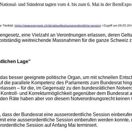
ational- und Ständerat tagten vom 4. bis zum 6. Mai in der BernExpo
e Titelbild:
https://www.easyvote.ch/de/aktuelles/ausserordentliche-session
<Zugriff am 08.05.20
iengesetz, eine Vielzahl an Verordnungen erlassen, deren Geltu
 selbstständig weitreichende Massnahmen für die ganze Schweiz
tlichen Lage“
 das besser geeignete politische Organ, um mit schnellen Ent
 auf die parallele Kompetenz des Parlaments zum Bundesrat hi
assen – für die, im Gegensatz zu den bundesrätlichen Notveror
Kontroll- und Korrekturmöglichkeit gegenüber dem Bundesrat
eiden Räte haben aber von diesem Notverordnungsrecht keinen
 dass der Bundesrat eine ausserordentliche Session einberufen
 eine ausserordentliche Session einberufen werden konnte, mu
ordentliche Session auf Anfang Mai terminiert.