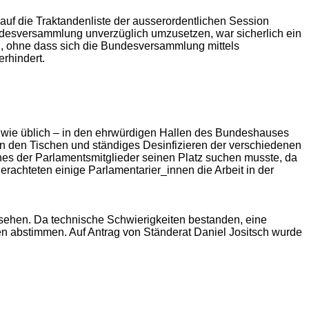
auf die Traktandenliste der ausserordentlichen Session
ndesversammlung unverzüglich umzusetzen, war sicherlich ein
h, ohne dass sich die Bundesversammlung mittels
rhindert.
wie üblich
–
in den ehrwürdigen Hallen des Bundeshauses
en den Tischen und ständiges Desinfizieren der verschiedenen
nes der Parlamentsmitglieder seinen Platz suchen musste, da
rachteten einige Parlamentarier_innen die Arbeit in der
fsehen. Da technische Schwierigkeiten bestanden, eine
en abstimmen. Auf Antrag von Ständerat Daniel Jositsch wurde