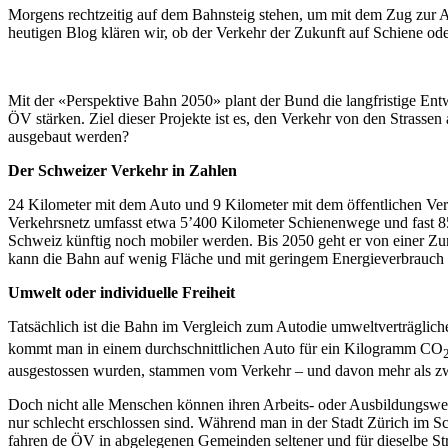
Morgens rechtzeitig auf dem Bahnsteig stehen, um mit dem Zug zur A
heutigen Blog klären wir, ob der Verkehr der Zukunft auf Schiene oder
Mit der «Perspektive Bahn 2050» plant der Bund die langfristige En
ÖV stärken. Ziel dieser Projekte ist es, den Verkehr von den Strassen 
ausgebaut werden?
Der Schweizer Verkehr in Zahlen
24 Kilometer mit dem Auto und 9 Kilometer mit dem öffentlichen Verke
Verkehrsnetz umfasst etwa 5’400 Kilometer Schienenwege und fast 85
Schweiz künftig noch mobiler werden. Bis 2050 geht er von einer Z
kann die Bahn auf wenig Fläche und mit geringem Energieverbrauch e
Umwelt oder individuelle Freiheit
Tatsächlich ist die Bahn im Vergleich zum Autodie umweltverträgli
kommt man in einem durchschnittlichen Auto für ein Kilogramm CO
ausgestossen wurden, stammen vom Verkehr – und davon mehr als zwe
Doch nicht alle Menschen können ihren Arbeits- oder Ausbildungsweg
nur schlecht erschlossen sind. Während man in der Stadt Zürich im Sc
fahren de ÖV in abgelegenen Gemeinden seltener und für dieselbe Str