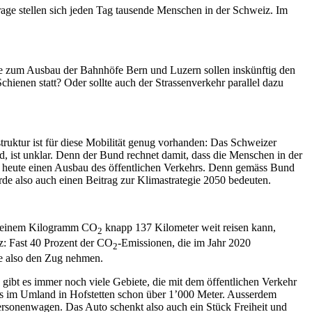
age stellen sich jeden Tag tausende Menschen in der Schweiz. Im
te zum Ausbau der Bahnhöfe Bern und Luzern sollen inskünftig den
Schienen statt? Oder sollte auch der Strassenverkehr parallel dazu
struktur ist für diese Mobilität genug vorhanden: Das Schweizer
 ist unklar. Denn der Bund rechnet damit, dass die Menschen in der
n heute einen Ausbau des öffentlichen Verkehrs. Denn gemäss Bund
e also auch einen Beitrag zur Klimastrategie 2050 bedeuten.
on einem Kilogramm CO
knapp 137 Kilometer weit reisen kann,
2
z: Fast 40 Prozent der CO
-Emissionen, die im Jahr 2020
2
te also den Zug nehmen.
ibt es immer noch viele Gebiete, die mit dem öffentlichen Verkehr
d es im Umland in Hofstetten schon über 1’000 Meter. Ausserdem
ersonenwagen. Das Auto schenkt also auch ein Stück Freiheit und