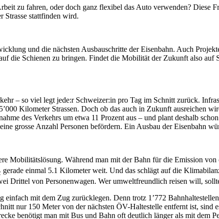
rbeit zu fahren, oder doch ganz flexibel das Auto verwenden? Diese Fr
 Strasse stattfinden wird.
twicklung und die nächsten Ausbauschritte der Eisenbahn. Auch Projek
auf die Schienen zu bringen. Findet die Mobilität der Zukunft also auf 
hr – so viel legt jede:r Schweizer:in pro Tag im Schnitt zurück. Infra
’000 Kilometer Strassen. Doch ob das auch in Zukunft ausreichen wird,
unahme des Verkehrs um etwa 11 Prozent aus – und plant deshalb scho
ine grosse Anzahl Personen befördern. Ein Ausbau der Eisenbahn würd
chere Mobilitätslösung. Während man mit der Bahn für die Emission v
gerade einmal 5.1 Kilometer weit. Und das schlägt auf die Klimabilan
2
i Drittel von Personenwagen. Wer umweltfreundlich reisen will, soll
 einfach mit dem Zug zurücklegen. Denn trotz 1’772 Bahnhaltestellen g
hnitt nur 150 Meter von der nächsten ÖV-Haltestelle entfernt ist, sin
ecke benötigt man mit Bus und Bahn oft deutlich länger als mit dem P