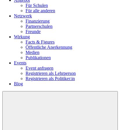
Angebot
Für Schulen
Für alle anderen
Netzwerk
Finanzierung
Partnerschulen
Freunde
Wirkung
Facts & Figures
Öffentliche Anerkennung
Medien
Publikationen
Events
Event anfragen
Registrieren als Lehrperson
Registrieren als Politiker:in
Blog