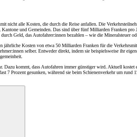
amit nicht alle Kosten, die durch die Reise anfallen. Die Verkehrsteil
d, Kantone und Gemeinden. Das sind über fünf Milliarden Franken pro 
 durch Geld, das Autofahrer:innen bezahlen – wie die Mineralsteuer 
len jährliche Kosten von etwa 50 Milliarden Franken für die Verkehrsm
ehmer:innen selber. Entweder direkt, indem sie beispielsweise ihr eige
lgemeinheit.
ehr. Dazu kommt, dass Autofahren immer günstiger wird. Aktuell koste
ast 7 Prozent gesunken, während sie beim Schienenverkehr um rund 15