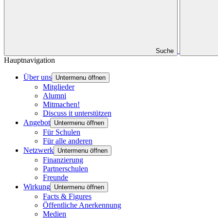
Suche
Hauptnavigation
Über uns
Untermenu öffnen
Mitglieder
Alumni
Mitmachen!
Discuss it unterstützen
Angebot
Untermenu öffnen
Für Schulen
Für alle anderen
Netzwerk
Untermenu öffnen
Finanzierung
Partnerschulen
Freunde
Wirkung
Untermenu öffnen
Facts & Figures
Öffentliche Anerkennung
Medien