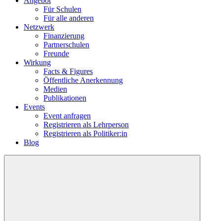
Angebot
Für Schulen
Für alle anderen
Netzwerk
Finanzierung
Partnerschulen
Freunde
Wirkung
Facts & Figures
Öffentliche Anerkennung
Medien
Publikationen
Events
Event anfragen
Registrieren als Lehrperson
Registrieren als Politiker:in
Blog