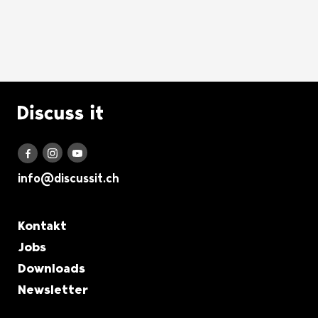
Logo Discuss it
Discuss it auf Instagram
Discuss it auf Youtube
Discuss it auf Facebook
info@discussit.ch
Metanavigation
Kontakt
Jobs
Downloads
Newsletter