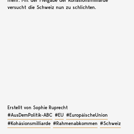
mehr. Mit der Freigabe der Kohäsionsmilliarde
versucht die Schweiz nun zu schlichten.
Erstellt von Sophie Ruprecht
#AusDemPolitik-ABC
#EU
#EuropäischeUnion
#Kohäsionsmilliarde
#Rahmenabkommen
#Schweiz