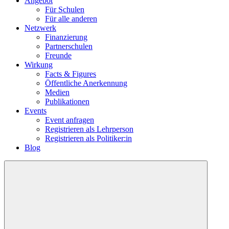
Angebot
Für Schulen
Für alle anderen
Netzwerk
Finanzierung
Partnerschulen
Freunde
Wirkung
Facts & Figures
Öffentliche Anerkennung
Medien
Publikationen
Events
Event anfragen
Registrieren als Lehrperson
Registrieren als Politiker:in
Blog