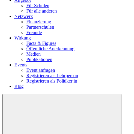
Angebot
Für Schulen
Für alle anderen
Netzwerk
Finanzierung
Partnerschulen
Freunde
Wirkung
Facts & Figures
Öffentliche Anerkennung
Medien
Publikationen
Events
Event anfragen
Registrieren als Lehrperson
Registrieren als Politiker:in
Blog