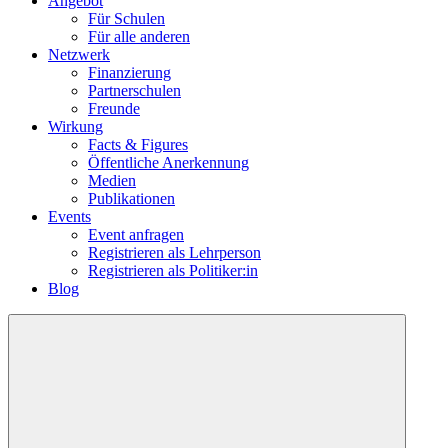
Angebot
Für Schulen
Für alle anderen
Netzwerk
Finanzierung
Partnerschulen
Freunde
Wirkung
Facts & Figures
Öffentliche Anerkennung
Medien
Publikationen
Events
Event anfragen
Registrieren als Lehrperson
Registrieren als Politiker:in
Blog