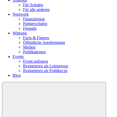
Angebot
Für Schulen
Für alle anderen
Netzwerk
Finanzierung
Partnerschulen
Freunde
Wirkung
Facts & Figures
Öffentliche Anerkennung
Medien
Publikationen
Events
Event anfragen
Registrieren als Lehrperson
Registrieren als Politiker:in
Blog