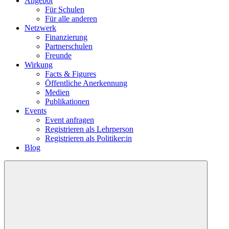
Angebot
Für Schulen
Für alle anderen
Netzwerk
Finanzierung
Partnerschulen
Freunde
Wirkung
Facts & Figures
Öffentliche Anerkennung
Medien
Publikationen
Events
Event anfragen
Registrieren als Lehrperson
Registrieren als Politiker:in
Blog