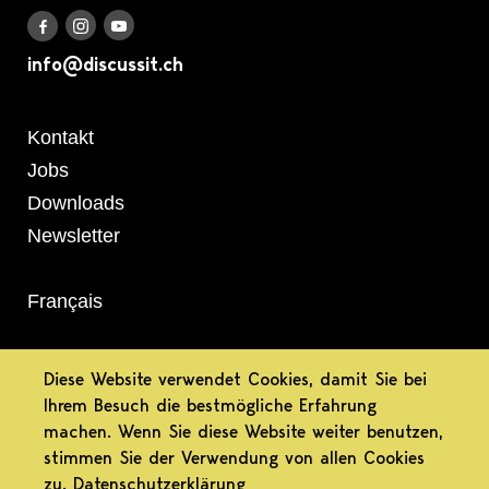
Discuss it auf Instagram
Discuss it auf Youtube
Discuss it auf Facebook
info@discussit.ch
Metanavigation
Kontakt
Jobs
Downloads
Newsletter
Français
informiert.
Diese Website verwendet Cookies, damit Sie bei
Ihrem Besuch die bestmögliche Erfahrung
bewusst.
machen. Wenn Sie diese Website weiter benutzen,
stimmen Sie der Verwendung von allen Cookies
differenziert.
zu.
Datenschutzerklärung