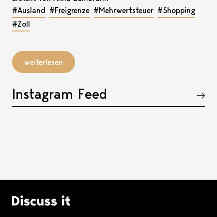
#Ausland
#Freigrenze
#Mehrwertsteuer
#Shopping
#Zoll
weiterlesen
Instagram Feed
Akkordeon öffnen, bzw. schliessen
Logo Discuss it