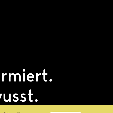
ormiert.
usst.