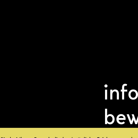
inf
bew