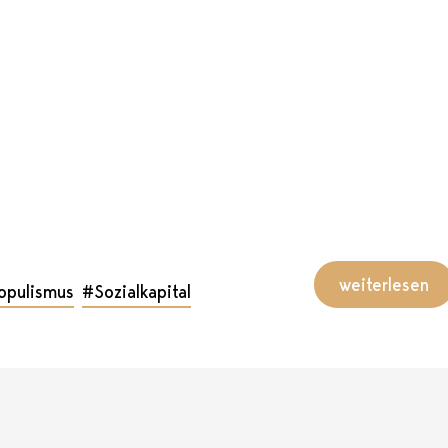
weiterlesen
opulismus
#Sozialkapital