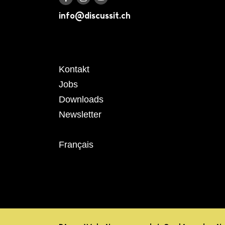
Discuss it auf Instagram
Discuss it auf Youtube
Discuss it auf Facebook
info@discussit.ch
Metanavigation
Kontakt
Jobs
Downloads
Newsletter
Français