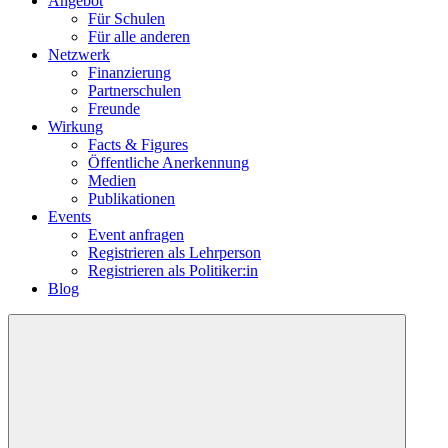
Angebot
Für Schulen
Für alle anderen
Netzwerk
Finanzierung
Partnerschulen
Freunde
Wirkung
Facts & Figures
Öffentliche Anerkennung
Medien
Publikationen
Events
Event anfragen
Registrieren als Lehrperson
Registrieren als Politiker:in
Blog