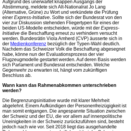
Aufgrund des unerwartet knappen Ausgangs der
Abstimmung, meldete sich Alt-Nationalrat Jo Lang
(Alternative, Grüne) zu Wort und verkündete die Prüfung
einer
Express-Initiative
. Sollte sich der Bundesrat von den
vier zur Diskussion stehenden Fliegertypen für eines der
beiden US-Modelle entscheiden, würde mit der
Express-
Initiative
die Beschaffung erneut zu verhindern versucht
werden. Bundesrätin Viola Amherd (CVP) äusserte sich in
der
Medienkonferenz
bezüglich der Typen-Wahl deutlich.
Nachdem das Schweizer Volk die Beschaffung abgesegnet
habe, könne nun der Evaluationsprozess der vier
Flugzeugmodelle gestartet werden. Auf deren Basis werden
sich Parlament und Bundesrat entscheiden. Welche
Gegenwehr zu erwarten ist, hängt vom zukünftigen
Beschluss ab.
Wann kann das Rahmenabkommen unterschrieben
werden?
Die Begrenzungsinitiative wurde mit klarer Mehrheit
abgelehnt. Einem Aufkündigen der Personenfreizügigkeit ist
man somit entgangen. Die angespannte Situation zwischen
der Schweiz und der EU, die vor allem auf innenpolitische
Uneinigkeiten in der Schweiz zurückzuführen sind, besteht
jedoch nach wie vor. Seit 2018 liegt das ausgehandelte