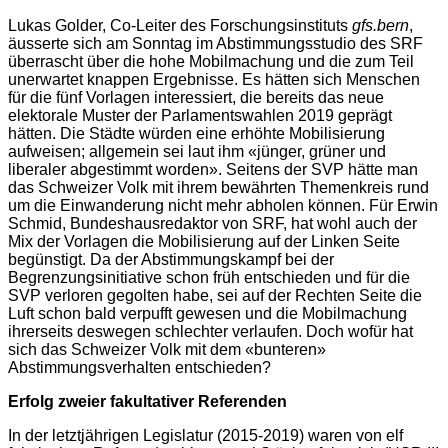
Lukas Golder, Co-Leiter des Forschungsinstituts
gfs.bern
,
äusserte sich am Sonntag im Abstimmungsstudio des SRF
überrascht über die hohe Mobilmachung und die zum Teil
unerwartet knappen Ergebnisse. Es hätten sich Menschen
für die fünf Vorlagen interessiert, die bereits das neue
elektorale Muster der Parlamentswahlen 2019 geprägt
hätten. Die Städte würden eine erhöhte Mobilisierung
aufweisen; allgemein sei laut ihm «jünger, grüner und
liberaler abgestimmt worden». Seitens der SVP hätte man
das Schweizer Volk mit ihrem bewährten Themenkreis rund
um die Einwanderung nicht mehr abholen können. Für Erwin
Schmid, Bundeshausredaktor von SRF, hat wohl auch der
Mix der Vorlagen die Mobilisierung auf der Linken Seite
begünstigt. Da der Abstimmungskampf bei der
Begrenzungsinitiative schon früh entschieden und für die
SVP verloren gegolten habe, sei auf der Rechten Seite die
Luft schon bald verpufft gewesen und die Mobilmachung
ihrerseits deswegen schlechter verlaufen. Doch wofür hat
sich das Schweizer Volk mit dem «bunteren»
Abstimmungsverhalten entschieden?
Erfolg zweier fakultativer Referenden
In der letztjährigen Legislatur (2015-2019) waren von elf