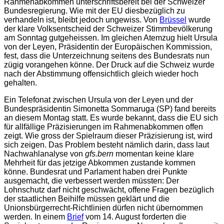
Rahmenabkommen unterschriftsbereit bei der Schweizer
Bundesregierung. Wie mit der EU diesbezüglich zu
verhandeln ist, bleibt jedoch ungewiss. Von
Brüssel
wurde
der klare Volksentscheid der Schweizer Stimmbevölkerung
am Sonntag gutgeheissen. Im gleichen Atemzug hielt Ursula
von der Leyen, Präsidentin der Europäischen Kommission,
fest, dass die Unterzeichnung seitens des Bundesrats nun
zügig vorangehen könne. Der Druck auf die Schweiz wurde
nach der Abstimmung offensichtlich gleich wieder hoch
gehalten.
Ein Telefonat zwischen Ursula von der Leyen und der
Bundespräsidentin Simonetta Sommaruga (SP) fand bereits
an diesem Montag statt. Es wurde bekannt, dass die EU sich
für allfällige Präzisierungen im Rahmenabkommen offen
zeigt. Wie gross der Spielraum dieser Präzisierung ist, wird
sich zeigen. Das Problem besteht nämlich darin, dass laut
Nachwahlanalyse von
gfs.bern
momentan keine klare
Mehrheit für das jetzige Abkommen zustande kommen
könne. Bundesrat und Parlament haben drei Punkte
ausgemacht, die verbessert werden müssten: Der
Lohnschutz darf nicht geschwächt, offene Fragen bezüglich
der staatlichen Beihilfe müssen geklärt und die
Unionsbürgerrecht-Richtlinien dürfen nicht übernommen
werden. In einem
Brief
vom 14. August forderten die