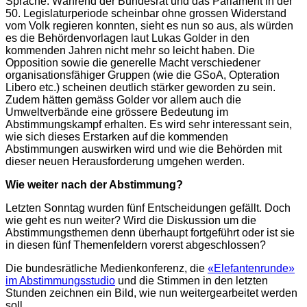
Sprache. Während der Bundesrat und das Parlament in der
50. Legislaturperiode scheinbar ohne grossen Widerstand
vom Volk regieren konnten, sieht es nun so aus, als würden
es die Behördenvorlagen laut Lukas Golder in den
kommenden Jahren nicht mehr so leicht haben. Die
Opposition sowie die generelle Macht verschiedener
organisationsfähiger Gruppen (wie die GSoA, Opteration
Libero etc.) scheinen deutlich stärker geworden zu sein.
Zudem hätten gemäss Golder vor allem auch die
Umweltverbände eine grössere Bedeutung im
Abstimmungskampf erhalten. Es wird sehr interessant sein,
wie sich dieses Erstarken auf die kommenden
Abstimmungen auswirken wird und wie die Behörden mit
dieser neuen Herausforderung umgehen werden.
Wie weiter nach der Abstimmung?
Letzten Sonntag wurden fünf Entscheidungen gefällt. Doch
wie geht es nun weiter? Wird die Diskussion um die
Abstimmungsthemen denn überhaupt fortgeführt oder ist sie
in diesen fünf Themenfeldern vorerst abgeschlossen?
Die bundesrätliche Medienkonferenz, die
«Elefantenrunde»
im Abstimmungsstudio
und die Stimmen in den letzten
Stunden zeichnen ein Bild, wie nun weitergearbeitet werden
soll.