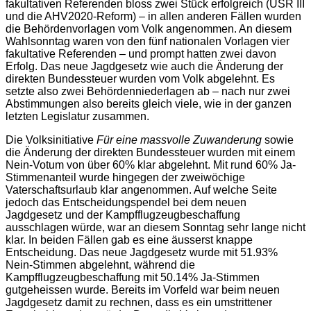
fakultativen Referenden bloss zwei Stück erfolgreich (USR III
und die AHV2020-Reform) – in allen anderen Fällen wurden
die Behördenvorlagen vom Volk angenommen. An diesem
Wahlsonntag waren von den fünf nationalen Vorlagen vier
fakultative Referenden – und prompt hatten zwei davon
Erfolg. Das neue Jagdgesetz wie auch die Änderung der
direkten Bundessteuer wurden vom Volk abgelehnt. Es
setzte also zwei Behördenniederlagen ab – nach nur zwei
Abstimmungen also bereits gleich viele, wie in der ganzen
letzten Legislatur zusammen.
Die Volksinitiative
Für eine massvolle Zuwanderung
sowie
die Änderung der direkten Bundessteuer wurden mit einem
Nein-Votum von über 60% klar abgelehnt. Mit rund 60% Ja-
Stimmenanteil wurde hingegen der zweiwöchige
Vaterschaftsurlaub klar angenommen. Auf welche Seite
jedoch das Entscheidungspendel bei dem neuen
Jagdgesetz und der Kampfflugzeugbeschaffung
ausschlagen würde, war an diesem Sonntag sehr lange nicht
klar. In beiden Fällen gab es eine äusserst knappe
Entscheidung. Das neue Jagdgesetz wurde mit 51.93%
Nein-Stimmen abgelehnt, während die
Kampfflugzeugbeschaffung mit 50.14% Ja-Stimmen
gutgeheissen wurde. Bereits im Vorfeld war beim neuen
Jagdgesetz damit zu rechnen, dass es ein umstrittener