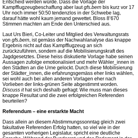
Entscheid werden würde. Dass die Vorlage der
Kampfflugzeugbeschaffung aber laut
gfs.bern
bis kurz vor 17
Uhr noch immer 50:50 tendenzlos in der Schwebe lag,
darauf hätte wohl kaum jemand gewettet. Bloss 8’670
Stimmen machten am Ende den Unterschied aus.
Laut Urs Bieri, Co-Leiter und Mitglied des Verwaltungsrats
von
gfs.bern
, ist gemäss der Nachwahlanalyse das knappe
Ergebnis nicht auf das Kampfflugzeug an sich
zurückzuführen, sondern auf die Mobilisierungskraft des
Jagdgesetztes. Diese heiss diskutierte Vorlage habe seinen
Aussagen zufolge emotionalisiert und mehr Wähler_innen in
den Städten an die Urne gelockt. Durch diese Mobilisierung
der Städter_innen, die erfahrungsgemäss eher links wählen,
sei wohl auch bei allen anderen Vorlagen eher nach
Vorlieben der links-grünen Seite abgestimmt worden.
Discuss it
hat sich deshalb gefragt: Wie muss man dieses
knappe Resultat und die zwei erfolgreichen Referenden
beurteilen?
Referendum – eine erstarkte Macht
Dass allein an diesem Abstimmungssonntag gleich zwei
fakultative Referenden Erfolg hatten, so viel wie in der
gesamten vorherigen Legislatur, spricht eine deutliche