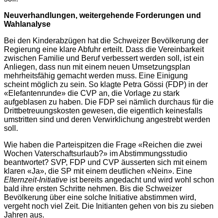
Neuverhandlungen, weitergehende Forderungen und
Wahlanalyse
Bei den Kinderabzügen hat die Schweizer Bevölkerung der
Regierung eine klare Abfuhr erteilt. Dass die Vereinbarkeit
zwischen Familie und Beruf verbessert werden soll, ist ein
Anliegen, dass nun mit einem neuen Umsetzungsplan
mehrheitsfähig gemacht werden muss. Eine Einigung
scheint möglich zu sein. So klagte Petra Gössi (FDP) in der
«Elefantenrunde» die CVP an, die Vorlage zu stark
aufgeblasen zu haben. Die FDP sei nämlich durchaus für die
Drittbetreuungskosten gewesen, die eigentlich keinesfalls
umstritten sind und deren Verwirklichung angestrebt werden
soll.
Wie haben die Parteispitzen die Frage «Reichen die zwei
Wochen Vaterschaftsurlaub?» im Abstimmungsstudio
beantwortet? SVP, FDP und CVP äusserten sich mit einem
klaren «Ja», die SP mit einem deutlichen «Nein». Eine
Elternzeit-Initiative
ist bereits angedacht und wird wohl schon
bald ihre ersten Schritte nehmen. Bis die Schweizer
Bevölkerung über eine solche Initiative abstimmen wird,
vergeht noch viel Zeit. Die Initianten gehen von bis zu sieben
Jahren aus.