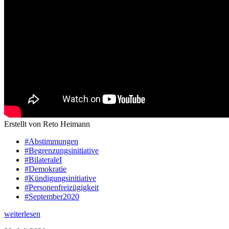
Erstellt von Reto Heimann
#Abstimmungen
#Begrenzungsinitiative
#BilateraleI
#Demokratie
#Kündigungsinitiative
#Personenfreizügigkeit
#September2020
weiterlesen