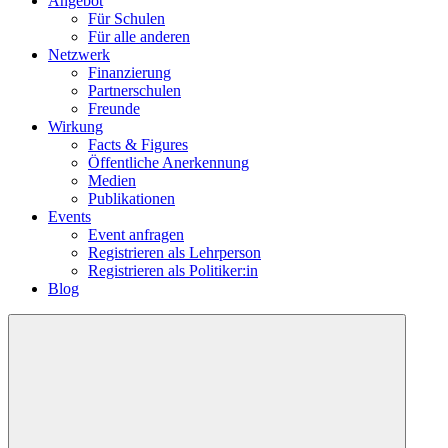
Angebot
Für Schulen
Für alle anderen
Netzwerk
Finanzierung
Partnerschulen
Freunde
Wirkung
Facts & Figures
Öffentliche Anerkennung
Medien
Publikationen
Events
Event anfragen
Registrieren als Lehrperson
Registrieren als Politiker:in
Blog