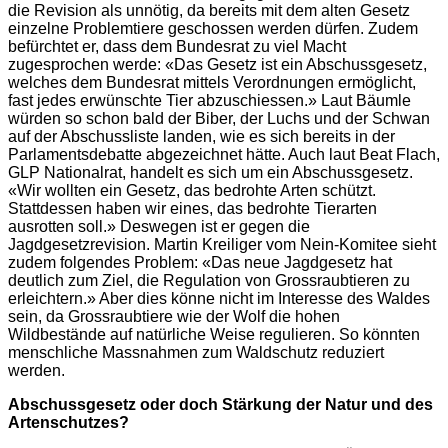
die Revision als unnötig, da bereits mit dem alten Gesetz
einzelne Problemtiere geschossen werden dürfen. Zudem
befürchtet er, dass dem Bundesrat zu viel Macht
zugesprochen werde: «Das Gesetz ist ein Abschussgesetz,
welches dem Bundesrat mittels Verordnungen ermöglicht,
fast jedes erwünschte Tier abzuschiessen.» Laut Bäumle
würden so schon bald der Biber, der Luchs und der Schwan
auf der Abschussliste landen, wie es sich bereits in der
Parlamentsdebatte abgezeichnet hätte. Auch laut Beat Flach,
GLP Nationalrat, handelt es sich um ein Abschussgesetz.
«Wir wollten ein Gesetz, das bedrohte Arten schützt.
Stattdessen haben wir eines, das bedrohte Tierarten
ausrotten soll.» Deswegen ist er gegen die
Jagdgesetzrevision. Martin Kreiliger vom Nein-Komitee sieht
zudem folgendes Problem: «Das neue Jagdgesetz hat
deutlich zum Ziel, die Regulation von Grossraubtieren zu
erleichtern.» Aber dies könne nicht im Interesse des Waldes
sein, da Grossraubtiere wie der Wolf die hohen
Wildbestände auf natürliche Weise regulieren. So könnten
menschliche Massnahmen zum Waldschutz reduziert
werden.
Abschussgesetz oder doch Stärkung der Natur und des
Artenschutzes?