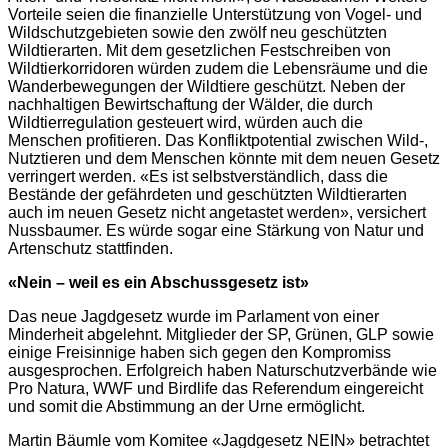
Vorteile seien die finanzielle Unterstützung von Vogel- und
Wildschutzgebieten sowie den zwölf neu geschützten
Wildtierarten. Mit dem gesetzlichen Festschreiben von
Wildtierkorridoren würden zudem die Lebensräume und die
Wanderbewegungen der Wildtiere geschützt. Neben der
nachhaltigen Bewirtschaftung der Wälder, die durch
Wildtierregulation gesteuert wird, würden auch die
Menschen profitieren. Das Konfliktpotential zwischen Wild-,
Nutztieren und dem Menschen könnte mit dem neuen Gesetz
verringert werden. «Es ist selbstverständlich, dass die
Bestände der gefährdeten und geschützten Wildtierarten
auch im neuen Gesetz nicht angetastet werden», versichert
Nussbaumer. Es würde sogar eine Stärkung von Natur und
Artenschutz stattfinden.
«Nein – weil es ein Abschussgesetz ist»
Das neue Jagdgesetz wurde im Parlament von einer
Minderheit abgelehnt. Mitglieder der SP, Grünen, GLP sowie
einige Freisinnige haben sich gegen den Kompromiss
ausgesprochen. Erfolgreich haben Naturschutzverbände wie
Pro Natura, WWF und Birdlife das Referendum eingereicht
und somit die Abstimmung an der Urne ermöglicht.
Martin Bäumle vom Komitee «Jagdgesetz NEIN» betrachtet