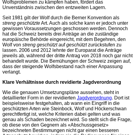
Wolfsproblemen zu kämpfen haben, fördert das
Unverständnis zwischen den entzweiten Lagern.
Seit 1981 gilt der Wolf durch die Berner Konvention als
streng geschützte
Art. Auch als solche kann er jedoch unter
gewissen Voraussetzungen geschossen werden. Dennoch
hat
die Schweiz bereits drei Anträge an die zuständige
europäische Behörde eingereicht, mit dem Begehren, den
Wolf von
streng geschützt
auf
geschützt
zurückstufen zu
lassen. 2006 und 2012 lehnte der Europarat die Anträge
jeweils ab, während der dritte Antrag von 2018 noch gar nicht
behandelt wurde. Die Bemühungen der Schweiz zeigen auf,
dass der steigende Wolfsbestand nach einer Anpassung
verlangt.
Klare Verhältnisse durch revidierte Jagdverordnung
Wie die genauen Umsetzungspläne aussehen, steht in
detaillierter Form in der revidierten
Jagdverordnung
. Dort ist
beispielsweise festgehalten, ab wann ein Eingriff in die
geschützten Arten wie Steinbock, Wolf und Höckerschwan
gerechtfertigt ist,
welche Kriterien dabei gelten und was
genau als Schaden bezeichnet wird.
So stellt sich die Frage,
ob diese von den Gegnern als «Abschussgesetz»
bezeichneten Bestimmungen nicht gar einen besseren