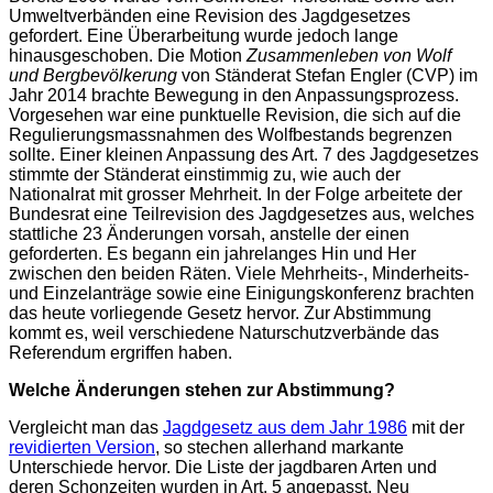
Umweltverbänden eine Revision des Jagdgesetzes
gefordert. Eine Überarbeitung wurde jedoch lange
hinausgeschoben. Die Motion
Zusammenleben von Wolf
und Bergbevölkerung
von Ständerat Stefan Engler (CVP) im
Jahr 2014 brachte Bewegung in den Anpassungsprozess.
Vorgesehen war eine punktuelle Revision, die sich auf die
Regulierungsmassnahmen des Wolfbestands begrenzen
sollte. Einer kleinen Anpassung des Art. 7 des Jagdgesetzes
stimmte der Ständerat einstimmig zu, wie auch der
Nationalrat mit grosser Mehrheit. In der Folge arbeitete der
Bundesrat eine Teilrevision des Jagdgesetzes aus, welches
stattliche 23 Änderungen vorsah, anstelle der einen
geforderten. Es begann ein jahrelanges Hin und Her
zwischen den beiden Räten. Viele Mehrheits-, Minderheits-
und Einzelanträge sowie eine Einigungskonferenz brachten
das heute vorliegende Gesetz hervor. Zur Abstimmung
kommt es, weil verschiedene Naturschutzverbände das
Referendum ergriffen haben.
Welche Änderungen stehen zur Abstimmung?
Vergleicht man das
Jagdgesetz aus dem Jahr 1986
mit der
revidierten Version
, so stechen allerhand markante
Unterschiede hervor. Die Liste der jagdbaren Arten und
deren Schonzeiten wurden in Art. 5 angepasst. Neu