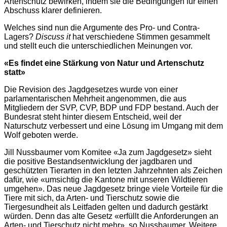
Artenschutz bewirken, indem sie die Bedingungen für einen
Abschuss klarer definieren.
Welches sind nun die Argumente des Pro- und Contra-
Lagers?
Discuss it
hat verschiedene Stimmen gesammelt
und stellt euch die unterschiedlichen Meinungen vor.
«Es findet eine Stärkung von Natur und Artenschutz
statt»
Die Revision des Jagdgesetzes wurde von einer
parlamentarischen Mehrheit angenommen, die aus
Mitgliedern der SVP, CVP, BDP und FDP bestand. Auch der
Bundesrat steht hinter diesem Entscheid, weil der
Naturschutz verbessert und eine Lösung im Umgang mit dem
Wolf geboten werde.
Jill Nussbaumer vom Komitee «Ja zum Jagdgesetz» sieht
die positive Bestandsentwicklung der jagdbaren und
geschützten Tierarten in den letzten Jahrzehnten als Zeichen
dafür, wie «umsichtig die Kantone mit unseren Wildtieren
umgehen». Das neue Jagdgesetz bringe viele Vorteile für die
Tiere mit sich, da Arten- und Tierschutz sowie die
Tiergesundheit als Leitfaden gelten und dadurch gestärkt
würden. Denn das alte Gesetz «erfüllt die Anforderungen an
Arten- und Tierschutz nicht mehr», so Nussbaumer. Weitere