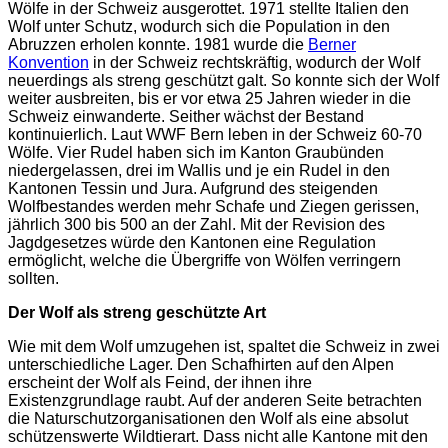
Wölfe in der Schweiz ausgerottet. 1971 stellte Italien den
Wolf unter Schutz, wodurch sich die Population in den
Abruzzen erholen konnte. 1981 wurde die
Berner
Konvention
in der Schweiz rechtskräftig, wodurch der Wolf
neuerdings als streng geschützt galt. So konnte sich der Wolf
weiter ausbreiten, bis er vor etwa 25 Jahren wieder in die
Schweiz einwanderte. Seither wächst der Bestand
kontinuierlich. Laut WWF Bern leben in der Schweiz 60-70
Wölfe. Vier Rudel haben sich im Kanton Graubünden
niedergelassen, drei im Wallis und je ein Rudel in den
Kantonen Tessin und Jura. Aufgrund des steigenden
Wolfbestandes werden mehr Schafe und Ziegen gerissen,
jährlich 300 bis 500 an der Zahl. Mit der Revision des
Jagdgesetzes würde den Kantonen eine Regulation
ermöglicht, welche die Übergriffe von Wölfen verringern
sollten.
Der Wolf als streng geschützte Art
Wie mit dem Wolf umzugehen ist, spaltet die Schweiz in zwei
unterschiedliche Lager. Den Schafhirten auf den Alpen
erscheint der Wolf als Feind, der ihnen ihre
Existenzgrundlage raubt. Auf der anderen Seite betrachten
die Naturschutzorganisationen den Wolf als eine absolut
schützenswerte Wildtierart. Dass nicht alle Kantone mit den