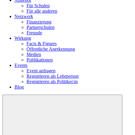
Angebot
Für Schulen
Für alle anderen
Netzwerk
Finanzierung
Partnerschulen
Freunde
Wirkung
Facts & Figures
Öffentliche Anerkennung
Medien
Publikationen
Events
Event anfragen
Registrieren als Lehrperson
Registrieren als Politiker:in
Blog