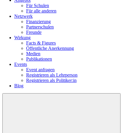
Angebot
Für Schulen
Für alle anderen
Netzwerk
Finanzierung
Partnerschulen
Freunde
Wirkung
Facts & Figures
Öffentliche Anerkennung
Medien
Publikationen
Events
Event anfragen
Registrieren als Lehrperson
Registrieren als Politiker:in
Blog