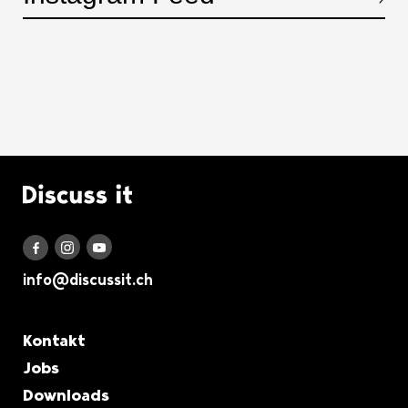
Akkordeon öffnen, bzw. schliessen
Logo Discuss it
Discuss it auf Instagram
Discuss it auf Youtube
Discuss it auf Facebook
info@discussit.ch
Metanavigation
Kontakt
Jobs
Downloads