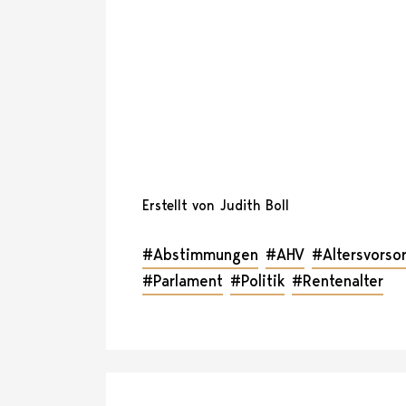
Erstellt von Judith Boll
#Abstimmungen
#AHV
#Altersvorso
#Parlament
#Politik
#Rentenalter