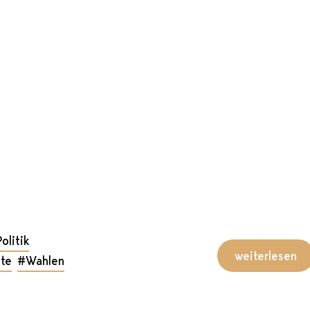
olitik
weiterlesen
te
#Wahlen