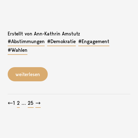
Erstellt von Ann-Kathrin Amstutz
#Abstimmungen
#Demokratie
#Engagement
#Wahlen
weiterlesen
Beitragsnavigation
←
1
2
…
25
→