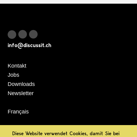
Logo Discuss it
Discuss it auf Instagram
Discuss it auf Youtube
Discuss it auf Facebook
info@discussit.ch
Metanavigation
Kontakt
Jobs
Downloads
Newsletter
Français
informiert.
Diese Website verwendet Cookies, damit Sie bei