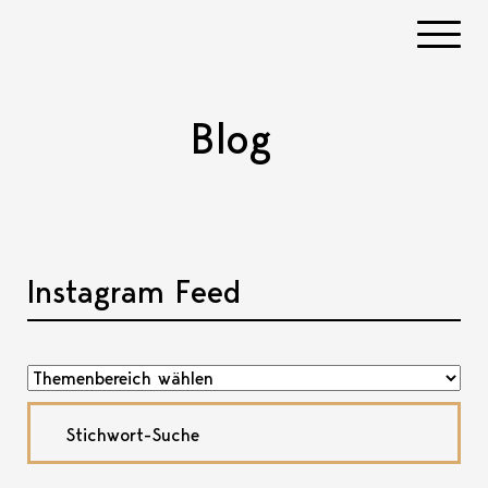
Navigati
Blog
Instagram Feed
Akkordeon öffnen, bzw. schliessen