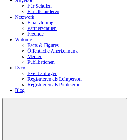
Angebot
Für Schulen
Für alle anderen
Netzwerk
Finanzierung
Partnerschulen
Freunde
Wirkung
Facts & Figures
Öffentliche Anerkennung
Medien
Publikationen
Events
Event anfragen
Registrieren als Lehrperson
Registrieren als Politiker:in
Blog