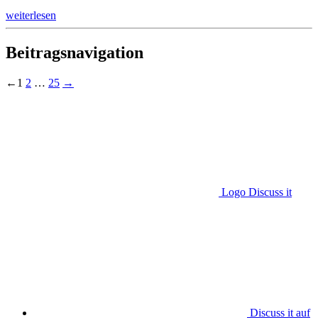
weiterlesen
Beitragsnavigation
←
1
2
…
25
→
Logo Discuss it
Discuss it auf