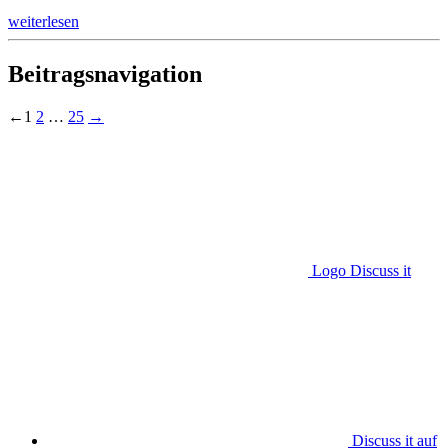
weiterlesen
Beitragsnavigation
←
1
2
…
25
→
Logo Discuss it
Discuss it auf