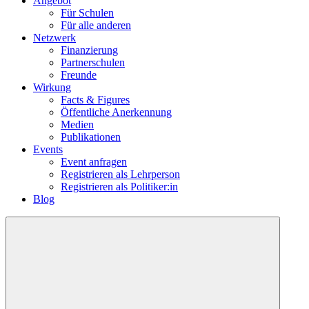
Angebot
Für Schulen
Für alle anderen
Netzwerk
Finanzierung
Partnerschulen
Freunde
Wirkung
Facts & Figures
Öffentliche Anerkennung
Medien
Publikationen
Events
Event anfragen
Registrieren als Lehrperson
Registrieren als Politiker:in
Blog