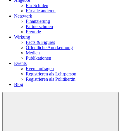
Angebot
Für Schulen
Für alle anderen
Netzwerk
Finanzierung
Partnerschulen
Freunde
Wirkung
Facts & Figures
Öffentliche Anerkennung
Medien
Publikationen
Events
Event anfragen
Registrieren als Lehrperson
Registrieren als Politiker:in
Blog