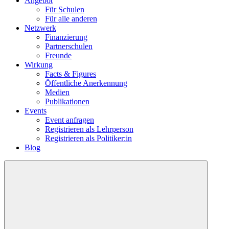
Angebot
Für Schulen
Für alle anderen
Netzwerk
Finanzierung
Partnerschulen
Freunde
Wirkung
Facts & Figures
Öffentliche Anerkennung
Medien
Publikationen
Events
Event anfragen
Registrieren als Lehrperson
Registrieren als Politiker:in
Blog