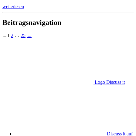
weiterlesen
Beitragsnavigation
←
1
2
…
25
→
Logo Discuss it
Discuss it auf