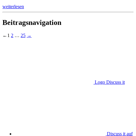
weiterlesen
Beitragsnavigation
←
1
2
…
25
→
Logo Discuss it
Discuss it auf