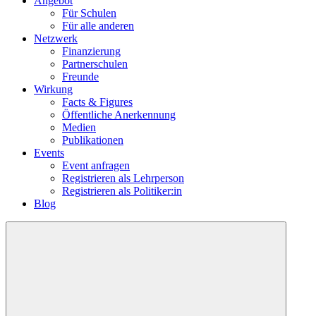
Angebot
Für Schulen
Für alle anderen
Netzwerk
Finanzierung
Partnerschulen
Freunde
Wirkung
Facts & Figures
Öffentliche Anerkennung
Medien
Publikationen
Events
Event anfragen
Registrieren als Lehrperson
Registrieren als Politiker:in
Blog