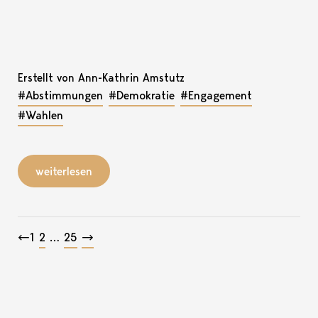
Erstellt von Ann-Kathrin Amstutz
#Abstimmungen
#Demokratie
#Engagement
#Wahlen
weiterlesen
Beitragsnavigation
←
1
2
…
25
→