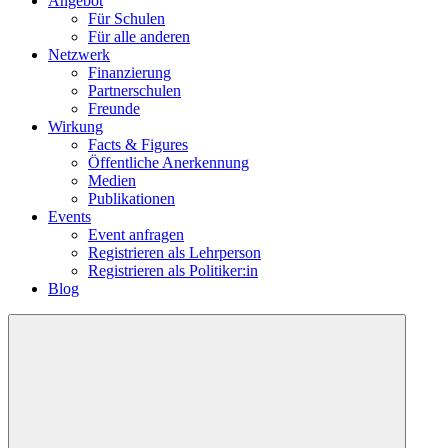
Angebot
Für Schulen
Für alle anderen
Netzwerk
Finanzierung
Partnerschulen
Freunde
Wirkung
Facts & Figures
Öffentliche Anerkennung
Medien
Publikationen
Events
Event anfragen
Registrieren als Lehrperson
Registrieren als Politiker:in
Blog