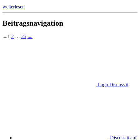
weiterlesen
Beitragsnavigation
←
1
2
…
25
→
Logo Discuss it
Discuss it auf