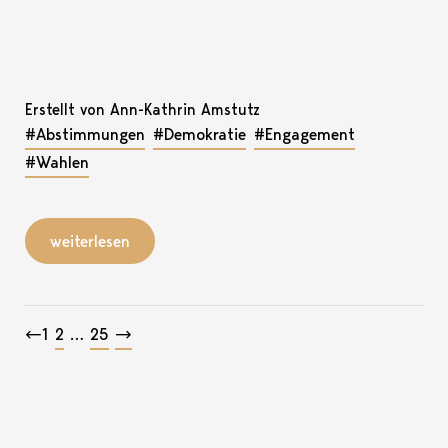
Erstellt von Ann-Kathrin Amstutz
#Abstimmungen
#Demokratie
#Engagement
#Wahlen
weiterlesen
Beitragsnavigation
←
1
2
…
25
→