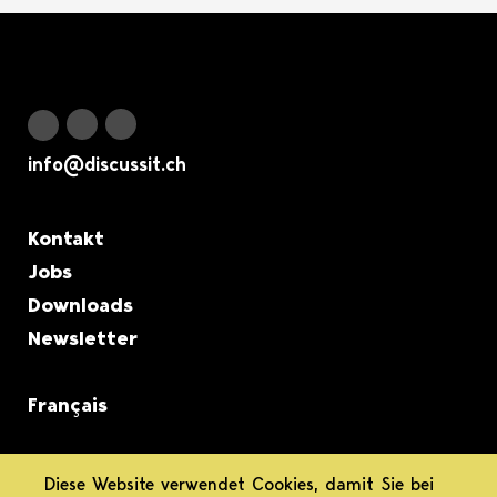
Logo Discuss it
Discuss it auf Instagram
Discuss it auf Youtube
Discuss it auf Facebook
info@discussit.ch
Metanavigation
Kontakt
Jobs
Downloads
Newsletter
Français
informiert.
Diese Website verwendet Cookies, damit Sie bei