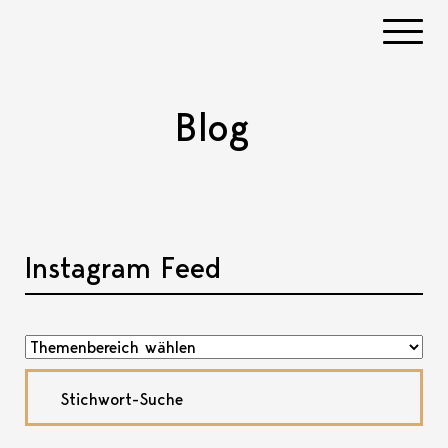
Navigati
Blog
Instagram Feed
Akkordeon öffnen, bzw. schliessen