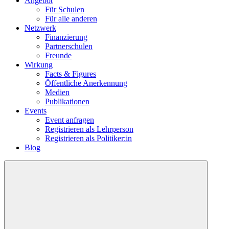
Angebot
Für Schulen
Für alle anderen
Netzwerk
Finanzierung
Partnerschulen
Freunde
Wirkung
Facts & Figures
Öffentliche Anerkennung
Medien
Publikationen
Events
Event anfragen
Registrieren als Lehrperson
Registrieren als Politiker:in
Blog