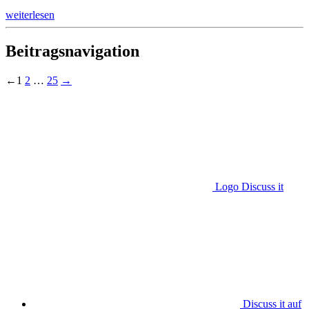
weiterlesen
Beitragsnavigation
←
1
2
…
25
→
Logo Discuss it
Discuss it auf