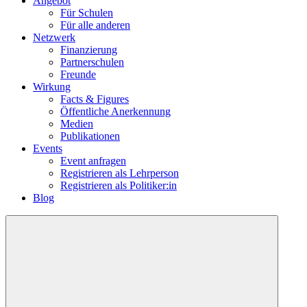
Angebot
Für Schulen
Für alle anderen
Netzwerk
Finanzierung
Partnerschulen
Freunde
Wirkung
Facts & Figures
Öffentliche Anerkennung
Medien
Publikationen
Events
Event anfragen
Registrieren als Lehrperson
Registrieren als Politiker:in
Blog