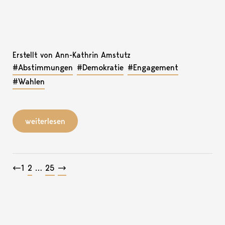
Erstellt von Ann-Kathrin Amstutz
#Abstimmungen
#Demokratie
#Engagement
#Wahlen
weiterlesen
Beitragsnavigation
←
1
2
…
25
→