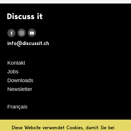
Logo Discuss it
Discuss it auf Instagram
Discuss it auf Youtube
Discuss it auf Facebook
info@discussit.ch
Metanavigation
Kontakt
Jobs
Downloads
Newsletter
Français
informiert.
Diese Website verwendet Cookies, damit Sie bei