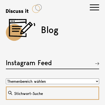
Navigati
Blog
Instagram Feed
Akkordeon öffnen, bzw. schliessen