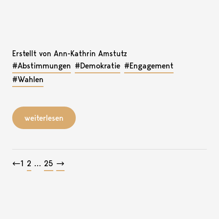
Erstellt von Ann-Kathrin Amstutz
#Abstimmungen
#Demokratie
#Engagement
#Wahlen
weiterlesen
Beitragsnavigation
←
1
2
…
25
→