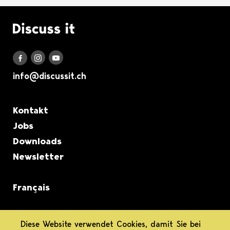
Logo Discuss it
Discuss it auf Instagram
Discuss it auf Youtube
Discuss it auf Facebook
info@discussit.ch
Metanavigation
Kontakt
Jobs
Downloads
Newsletter
Français
informiert.
Diese Website verwendet Cookies, damit Sie bei