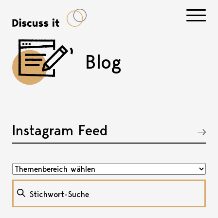
Navigati
Blog
Instagram Feed
Akkordeon öffnen, bzw. schliessen