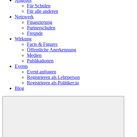
Angebot
Für Schulen
Für alle anderen
Netzwerk
Finanzierung
Partnerschulen
Freunde
Wirkung
Facts & Figures
Öffentliche Anerkennung
Medien
Publikationen
Events
Event anfragen
Registrieren als Lehrperson
Registrieren als Politiker:in
Blog