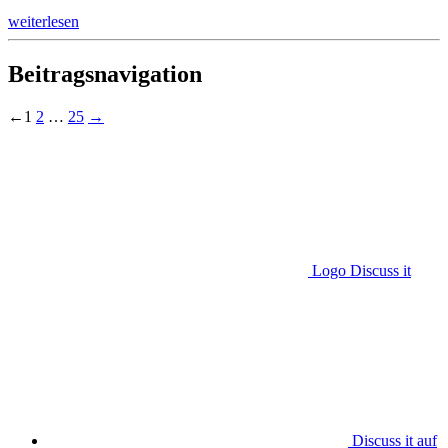
weiterlesen
Beitragsnavigation
←
1
2
…
25
→
Logo Discuss it
Discuss it auf