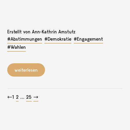
Erstellt von Ann-Kathrin Amstutz
#Abstimmungen
#Demokratie
#Engagement
#Wahlen
weiterlesen
Beitragsnavigation
←
1
2
…
25
→