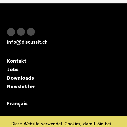
Logo Discuss it
Discuss it auf Instagram
Discuss it auf Youtube
Discuss it auf Facebook
info@discussit.ch
Metanavigation
Kontakt
Jobs
Downloads
Newsletter
Français
informiert.
Diese Website verwendet Cookies, damit Sie bei