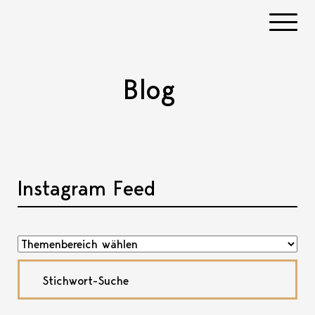
Navigati
Blog
Instagram Feed
Akkordeon öffnen, bzw. schliessen