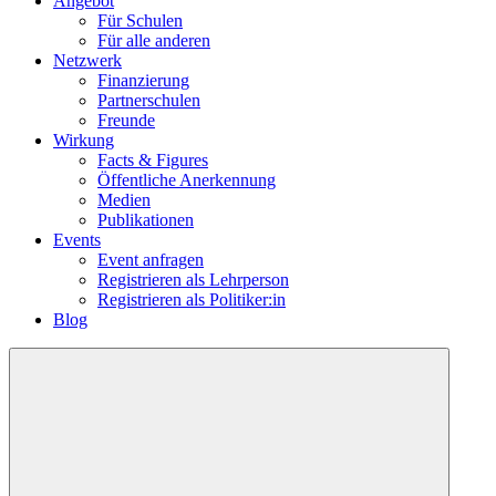
Angebot
Für Schulen
Für alle anderen
Netzwerk
Finanzierung
Partnerschulen
Freunde
Wirkung
Facts & Figures
Öffentliche Anerkennung
Medien
Publikationen
Events
Event anfragen
Registrieren als Lehrperson
Registrieren als Politiker:in
Blog