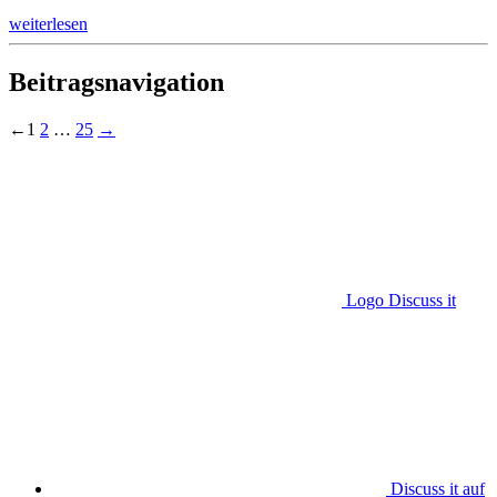
weiterlesen
Beitragsnavigation
←
1
2
…
25
→
Logo Discuss it
Discuss it auf