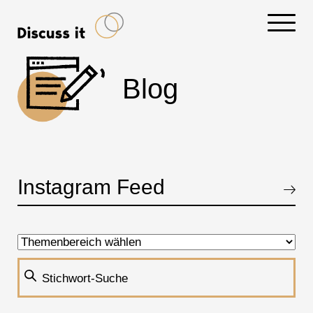
Navigati
Blog
Instagram Feed
Akkordeon öffnen, bzw. schliessen