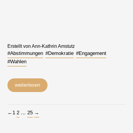
Erstellt von Ann-Kathrin Amstutz
#Abstimmungen
#Demokratie
#Engagement
#Wahlen
weiterlesen
Beitragsnavigation
←
1
2
…
25
→