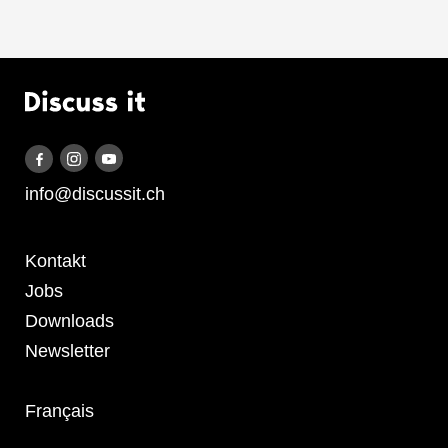
Logo Discuss it
Discuss it auf Instagram
Discuss it auf Youtube
Discuss it auf Facebook
info@discussit.ch
Metanavigation
Kontakt
Jobs
Downloads
Newsletter
Français