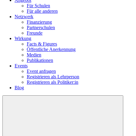
Angebot
Für Schulen
Für alle anderen
Netzwerk
Finanzierung
Partnerschulen
Freunde
Wirkung
Facts & Figures
Öffentliche Anerkennung
Medien
Publikationen
Events
Event anfragen
Registrieren als Lehrperson
Registrieren als Politiker:in
Blog