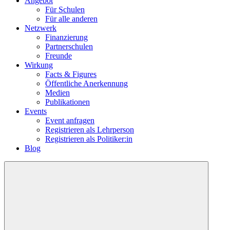
Angebot
Für Schulen
Für alle anderen
Netzwerk
Finanzierung
Partnerschulen
Freunde
Wirkung
Facts & Figures
Öffentliche Anerkennung
Medien
Publikationen
Events
Event anfragen
Registrieren als Lehrperson
Registrieren als Politiker:in
Blog