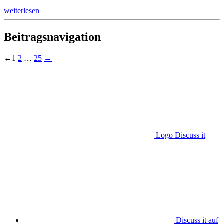
weiterlesen
Beitragsnavigation
←
1
2
…
25
→
Logo Discuss it
Discuss it auf