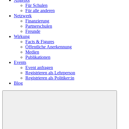
Angebot
Für Schulen
Für alle anderen
Netzwerk
Finanzierung
Partnerschulen
Freunde
Wirkung
Facts & Figures
Öffentliche Anerkennung
Medien
Publikationen
Events
Event anfragen
Registrieren als Lehrperson
Registrieren als Politiker:in
Blog