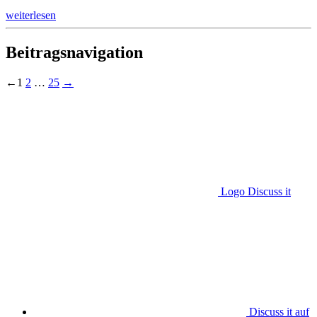
weiterlesen
Beitragsnavigation
←
1
2
…
25
→
Logo Discuss it
Discuss it auf