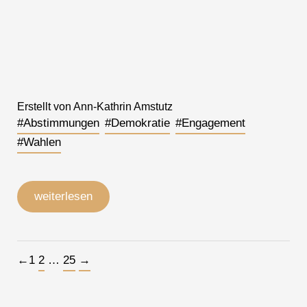
Erstellt von Ann-Kathrin Amstutz
#Abstimmungen
#Demokratie
#Engagement
#Wahlen
weiterlesen
Beitragsnavigation
←
1
2
…
25
→