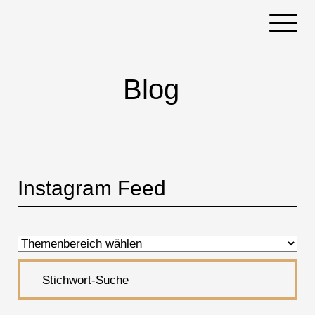
Navigati
Blog
Instagram Feed
Akkordeon öffnen, bzw. schliessen